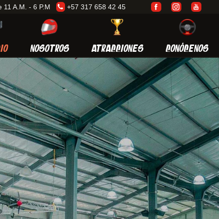
 11 A.M. - 6 P.M
+57 317 658 42 45
CIO
NOSOTROS
ATRACCIONES
CONÓCENOS