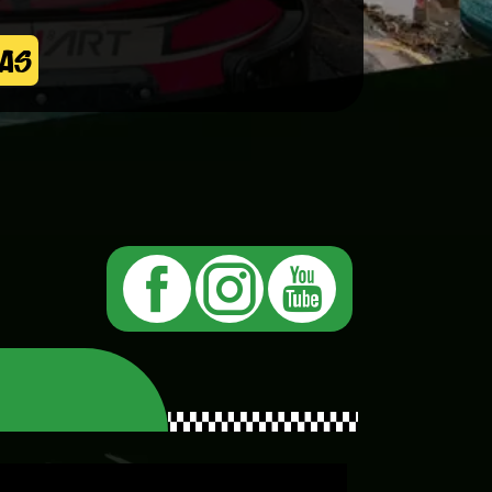
DAS
S