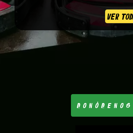
VER TO
CONÓCENO