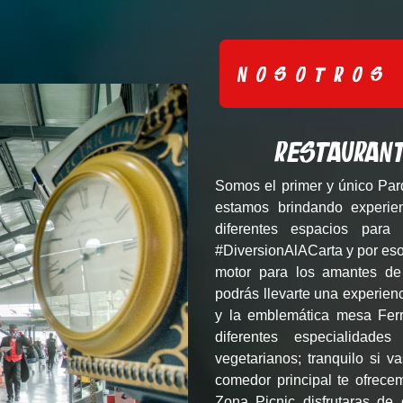
NOSOTROS
Restauran
Somos el primer y único Par
estamos brindando experie
diferentes espacios para
#DiversionAlACarta y por eso
motor para los amantes de 
podrás llevarte una experien
y la emblemática mesa Ferra
diferentes especialidad
vegetarianos; tranquilo si v
comedor principal te ofrece
Zona Picnic disfrutaras de 